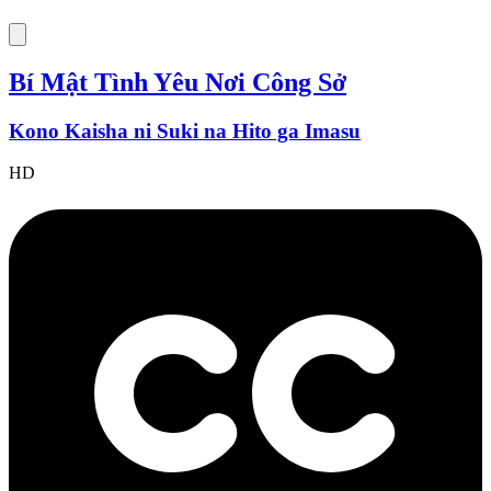
Bí Mật Tình Yêu Nơi Công Sở
Kono Kaisha ni Suki na Hito ga Imasu
HD