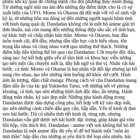
phiêu lưu kỳ quái để chứng minh cho đối phương thấy mình đúng.
Từ những ngôi nhà ma ám đến những địa điểm được cho là có sự
xuất hiện của UFO, Momo và Okarun đã đối mặt với vô số sinh vật
kỳ lạ, từ những hồn ma đáng sợ đến những người ngoài hành tinh
với hình dạng quái dị. Dandadan không chỉ là một bộ anime giải trí
đơn thuần, mà còn mang đến những thông điệp sâu sắc về tình bạn,
sự khác biệt và chấp nhận bản thân. Momo và Okarun, ban đầu
luôn tranh cãi, đối đầu, nhưng dần dần học cách hiểu nhau, tôn
trọng lẫn nhau và cùng nhau vượt qua những thử thách. Những
điểm hấp dẫn không thể bỏ qua của Dandadan: Cốt truyện độc đáo,
sáng tạo: Sự kết hợp giữa yếu tố tâm linh và khoa học viễn tưởng
tạo nên một câu chuyện mới lạ, đầy bất ngờ và thú vị. Nhân vật hài
hước, cá tính: Momo và Okarun là hai nhân vật đối lập nhưng lại bổ
sung cho nhau, tạo nên những tình huống dở khóc dở cười. Hình
ảnh ấn tượng, đậm chất manga: Phong cách vẽ của Dandadan mang
đậm dấu ấn của tác giả Yukinobu Tatsu, với những nét vẽ phóng
khoáng, cá tính, tạo nên những hình ảnh độc đáo, ấn tượng. Hành
động mãn nhãn, kỹ xảo đẹp mắt: Những pha hành động trong
Dandadan được dàn dựng công phu, kết hợp với kỹ xảo đẹp mắt,
tạo nên những cảnh chiến đấu gay cấn, hấp dẫn. Yếu tố kinh dị đan
xen hài hước: Dù có nhiều tình tiết kinh dị, rùng rợn, nhưng
Dandadan vẫn giữ được nét hài hước đặc trưng, giúp khán giả vừa
hồi hộp, vừa thích thú. Dandadan - anime việt sub không thể bỏ lỡ!
Dandadan là một anime đầy đủ yếu tố để trở thành một "món ăn
tinh thần" hấp dẫn cho những ai yêu thích thể loại siêu nhiên, hài