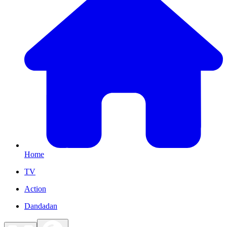
Home
TV
Action
Dandadan