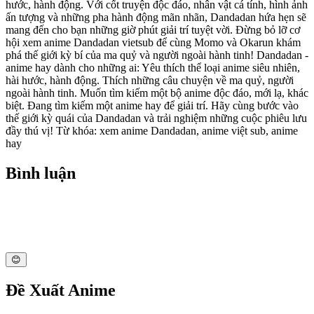
hước, hành động. Với cốt truyện độc đáo, nhân vật cá tính, hình ảnh
ấn tượng và những pha hành động mãn nhãn, Dandadan hứa hẹn sẽ
mang đến cho bạn những giờ phút giải trí tuyệt vời. Đừng bỏ lỡ cơ
hội xem anime Dandadan vietsub để cùng Momo và Okarun khám
phá thế giới kỳ bí của ma quỷ và người ngoài hành tinh! Dandadan -
anime hay dành cho những ai: Yêu thích thể loại anime siêu nhiên,
hài hước, hành động. Thích những câu chuyện về ma quỷ, người
ngoài hành tinh. Muốn tìm kiếm một bộ anime độc đáo, mới lạ, khác
biệt. Đang tìm kiếm một anime hay để giải trí. Hãy cùng bước vào
thế giới kỳ quái của Dandadan và trải nghiệm những cuộc phiêu lưu
đầy thú vị! Từ khóa: xem anime Dandadan, anime việt sub, anime
hay
Bình luận
😊
Đề Xuất Anime