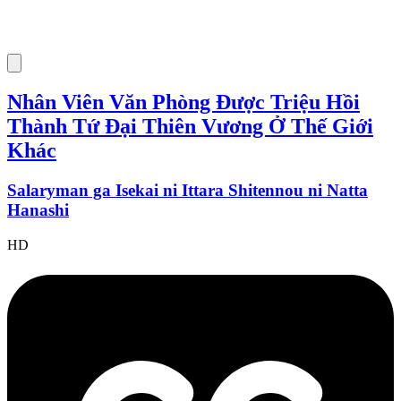
Nhân Viên Văn Phòng Được Triệu Hồi
Thành Tứ Đại Thiên Vương Ở Thế Giới
Khác
Salaryman ga Isekai ni Ittara Shitennou ni Natta
Hanashi
HD