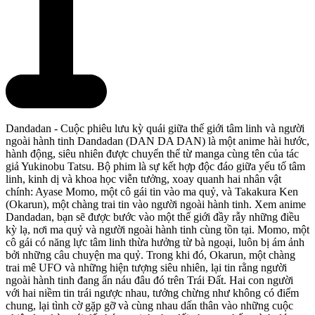
Dandadan - Cuộc phiêu lưu kỳ quái giữa thế giới tâm linh và người
ngoài hành tinh Dandadan (DAN DA DAN) là một anime hài hước,
hành động, siêu nhiên được chuyển thể từ manga cùng tên của tác
giả Yukinobu Tatsu. Bộ phim là sự kết hợp độc đáo giữa yếu tố tâm
linh, kinh dị và khoa học viễn tưởng, xoay quanh hai nhân vật
chính: Ayase Momo, một cô gái tin vào ma quỷ, và Takakura Ken
(Okarun), một chàng trai tin vào người ngoài hành tinh. Xem anime
Dandadan, bạn sẽ được bước vào một thế giới đầy rẫy những điều
kỳ lạ, nơi ma quỷ và người ngoài hành tinh cùng tồn tại. Momo, một
cô gái có năng lực tâm linh thừa hưởng từ bà ngoại, luôn bị ám ảnh
bởi những câu chuyện ma quỷ. Trong khi đó, Okarun, một chàng
trai mê UFO và những hiện tượng siêu nhiên, lại tin rằng người
ngoài hành tinh đang ẩn náu đâu đó trên Trái Đất. Hai con người
với hai niềm tin trái ngược nhau, tưởng chừng như không có điểm
chung, lại tình cờ gặp gỡ và cùng nhau dấn thân vào những cuộc