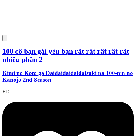
100 cô bạn gái yêu bạn rất rất rất rất rất
nhiều phần 2
Kimi no Koto ga Daidaidaidaidaisuki na 100-nin no
Kanojo 2nd Season
HD