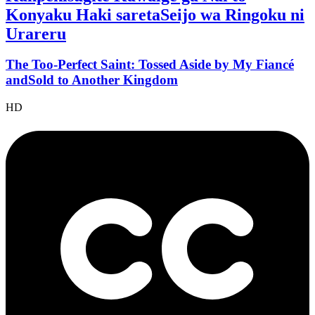
Konyaku Haki saretaSeijo wa Ringoku ni
Urareru
The Too-Perfect Saint: Tossed Aside by My Fiancé
andSold to Another Kingdom
HD