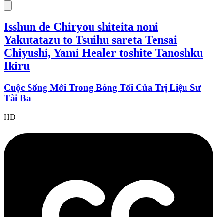
Isshun de Chiryou shiteita noni
Yakutatazu to Tsuihu sareta Tensai
Chiyushi, Yami Healer toshite Tanoshku
Ikiru
Cuộc Sống Mới Trong Bóng Tối Của Trị Liệu Sư
Tài Ba
HD