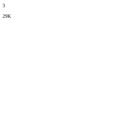
3
29K