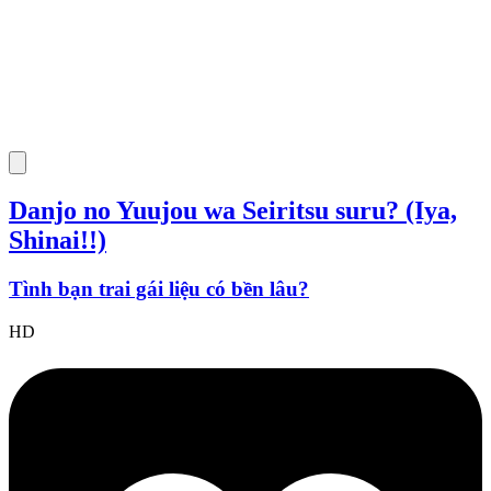
Danjo no Yuujou wa Seiritsu suru? (Iya,
Shinai!!)
Tình bạn trai gái liệu có bền lâu?
HD