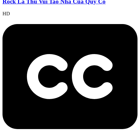
Rock Là Thú Vui Tao Nhã Của Quý Cô
HD