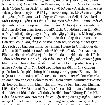
bạn vào thế giới của Elianna Bernstein, một tiểu thư quý tộc với biệt
danh "Công Chúa Sách" vì tình yêu vô bờ bến với sách. Anime việt
sub này được chuyển thể từ light novel cùng tên, kể về câu chuyện
tình yêu giữa Elianna và Hoàng tử Christopher Selkirk Ashelard.
Mối Lương Duyên Bắt Đầu Từ Tình Yêu Với Sách Elianna, một cô
gái xinh đẹp và thông minh, dành phần lớn thời gian của mình trong
thư viện để đắm chìm trong thế giới sách. Cô không quan tâm đến
những buổi tiệc tùng hay những cuộc gặp gỡ xã giao. Một ngày nọ,
Elianna bất ngờ nhận được lời cầu hôn từ Hoàng tử Christopher.
Ban đầu, cô lo lắng rằng cuộc hôn nhân này sẽ cướp đi thời gian
đọc sách quý báu của mình. Tuy nhiên, Hoàng tử Christopher đã
đưa ra một đề nghị bất ngờ: anh sẽ bảo vệ thời gian đọc sách của
Elianna, đổi lại, cô sẽ là vị hôn thê trên danh nghĩa của anh. Hành
Trình Khám Phá Tình Yêu Và Bản Thân Từ đây, mối quan hệ giữa
Elianna và Christopher bắt đầu phát triển. Họ cùng nhau trải qua
nhiều sự kiện, từ những buổi tiệc hoàng gia đến những chuyến
phiêu lưu khám phá những bí ẩn trong vương quốc. Elianna dần
nhận ra những phẩm chất tốt đẹp của Christopher và tình cảm của
cô dành cho anh cũng dần thay đổi. Xem anime Mushikaburi-hime
để theo dõi hành trình khám phá tình yêu và bản thân của Elianna.
Liệu cô có thể vượt qua những rào cản của thân phận và những
định kiến xã hội để đến với tình yêu đích thực? Những Điểm Nổi
Bật Của Mushikaburi-hime Câu chuyện tình yêu ngọt ngào: Anime
mang đến một câu chuyện tình yêu lãng mạn, nhẹ nhàng và đầy