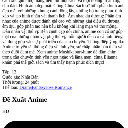
cảm xúc giữa một nàng tiểu thư mọt sách và một hoàng tử ấm áp,
chu đáo. Hình ảnh đẹp mắt: Công Chúa Sách sở hữu phần hình ảnh
đẹp mắt với những khung cảnh lộng lẫy, những bộ trang phục tinh
xảo và tạo hình nhân vật thanh lịch. Âm nhạc du dương: Phần âm
nhạc của anime được đánh giá cao với những giai điệu du dương,
êm dịu, góp phần tạo nên bầu không khí lãng mạn và thơ mộng.
Dàn nhân vật thú vị: Bên cạnh cặp đôi chính, anime còn có sự góp
mặt của những nhân vật phụ thú vị, mỗi người đều có cá tính riêng
và đóng góp vào sự phát triển của câu chuyện. Thông điệp ý nghĩa:
Anime truyền tải thông điệp về tình yêu, sự chấp nhận bản thân và
theo đuổi đam mê. Xem anime Mushikaburi-hime để đắm chìm
trong câu chuyện tình yêu ngọt ngào và lãng mạn, cùng Elianna
khám phá thế giới sách và tìm thấy hạnh phúc đích thực!
Tập:
12
Quốc gia:
Nhật Bản
Thời lượng:
24
phút
Thể loại:
Drama
Fantasy
Josei
Romance
Đề Xuất Anime
HD