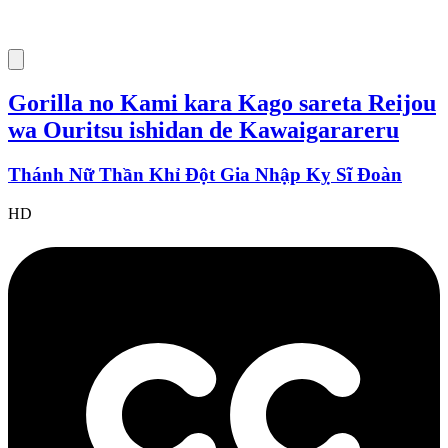
Gorilla no Kami kara Kago sareta Reijou
wa Ouritsu ishidan de Kawaigarareru
Thánh Nữ Thần Khỉ Đột Gia Nhập Kỵ Sĩ Đoàn
HD