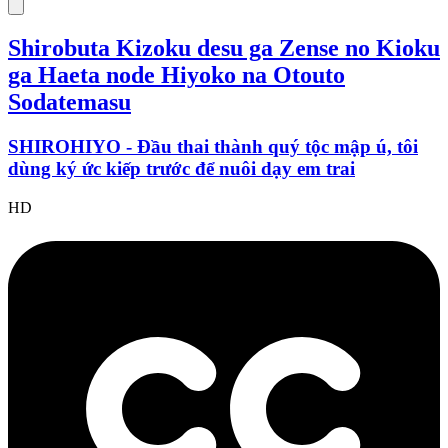
Shirobuta Kizoku desu ga Zense no Kioku
ga Haeta node Hiyoko na Otouto
Sodatemasu
SHIROHIYO - Đầu thai thành quý tộc mập ú, tôi
dùng ký ức kiếp trước để nuôi dạy em trai
HD