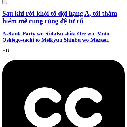
Sau khi rời khỏi tổ đội hạng A, tôi thám
hiểm mê cung cùng đệ tử cũ
A-Rank Party wo Ridatsu shita Ore wa, Moto
Oshiego-tachi to Meikyuu Shinbu wo Mezasu.
HD