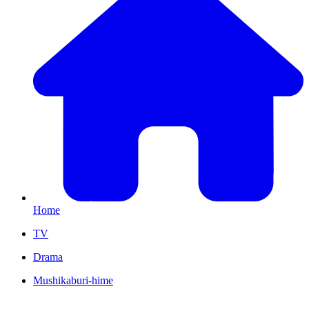
Home
TV
Drama
Mushikaburi-hime