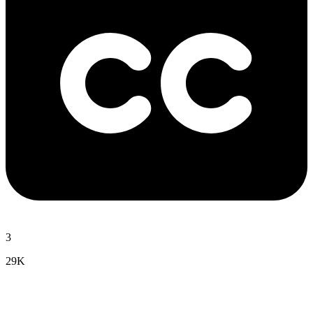
3
29K