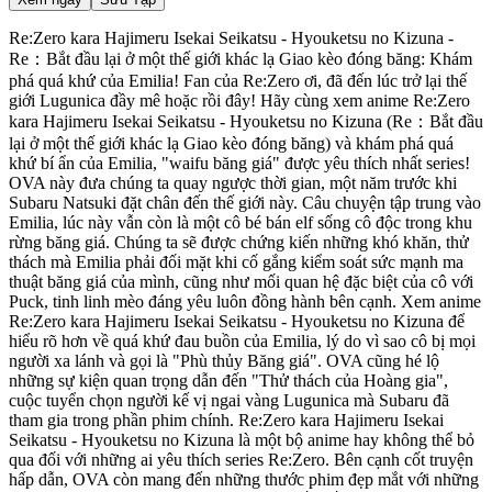
Re:Zero kara Hajimeru Isekai Seikatsu - Hyouketsu no Kizuna -
Re：Bắt đầu lại ở một thế giới khác lạ Giao kèo đóng băng: Khám
phá quá khứ của Emilia! Fan của Re:Zero ơi, đã đến lúc trở lại thế
giới Lugunica đầy mê hoặc rồi đây! Hãy cùng xem anime Re:Zero
kara Hajimeru Isekai Seikatsu - Hyouketsu no Kizuna (Re：Bắt đầu
lại ở một thế giới khác lạ Giao kèo đóng băng) và khám phá quá
khứ bí ẩn của Emilia, "waifu băng giá" được yêu thích nhất series!
OVA này đưa chúng ta quay ngược thời gian, một năm trước khi
Subaru Natsuki đặt chân đến thế giới này. Câu chuyện tập trung vào
Emilia, lúc này vẫn còn là một cô bé bán elf sống cô độc trong khu
rừng băng giá. Chúng ta sẽ được chứng kiến những khó khăn, thử
thách mà Emilia phải đối mặt khi cố gắng kiểm soát sức mạnh ma
thuật băng giá của mình, cũng như mối quan hệ đặc biệt của cô với
Puck, tinh linh mèo đáng yêu luôn đồng hành bên cạnh. Xem anime
Re:Zero kara Hajimeru Isekai Seikatsu - Hyouketsu no Kizuna để
hiểu rõ hơn về quá khứ đau buồn của Emilia, lý do vì sao cô bị mọi
người xa lánh và gọi là "Phù thủy Băng giá". OVA cũng hé lộ
những sự kiện quan trọng dẫn đến "Thử thách của Hoàng gia",
cuộc tuyển chọn người kế vị ngai vàng Lugunica mà Subaru đã
tham gia trong phần phim chính. Re:Zero kara Hajimeru Isekai
Seikatsu - Hyouketsu no Kizuna là một bộ anime hay không thể bỏ
qua đối với những ai yêu thích series Re:Zero. Bên cạnh cốt truyện
hấp dẫn, OVA còn mang đến những thước phim đẹp mắt với những