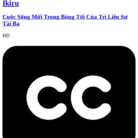
Ikiru
Cuộc Sống Mới Trong Bóng Tối Của Trị Liệu Sư
Tài Ba
HD