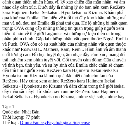
cảnh quan thiên nhiên hùng vĩ, kỹ xảo chiến đấu mãn nhãn, và âm
nhạc đầy cảm xúc. Dưới đây là những lý do bạn nên xem Re:Zero
kara Hajimeru Isekai Seikatsu - Hyouketsu no Kizuna: Khám phá
quá khứ của Emilia: Tìm hiểu về tuổi thơ đầy khó khăn, những mất
mát và nỗi đau mà Emilia đã phải trải qua. Hé lộ những bí mật quan
trọng: OVA cung cấp những thông tin quan trọng giúp người xem
hiểu rõ hơn về thế giới Lugunica và những sự kiện diễn ra trong
phần phim chính. Gặp lại những nhân vật quen thuộc: Ngoài Emilia
và Puck, OVA còn có sự xuất hiện của những nhân vật quen thuộc
khác như Roswaal L. Mathers, Ram, Rem... Hình ảnh và âm thanh
chất lượng cao: Đồ họa tuyệt đẹp, âm nhạc đầy cảm xúc, mang đến
trải nghiệm xem phim tuyệt vời. Cốt truyện cảm động: Câu chuyện
về tình bạn, tình yêu, và sự hy sinh của Emilia chắc chắn sẽ chạm
đến trái tim người xem. Re:Zero kara Hajimeru Isekai Seikatsu -
Hyouketsu no Kizuna là món quà đặc biệt dành cho fan của
Re:Zero. Hãy cùng xem anime Re:Zero kara Hajimeru Isekai
Seikatsu - Hyouketsu no Kizuna và đắm chìm trong thế giới isekai
đầy màu sắc này! Từ khóa: xem anime Re:Zero kara Hajimeru
Isekai Seikatsu - Hyouketsu no Kizuna, anime việt sub, anime hay
Tập:
1
Quốc gia:
Nhật Bản
Thời lượng:
77
phút
Thể loại:
Drama
Fantasy
Psychological
Suspense