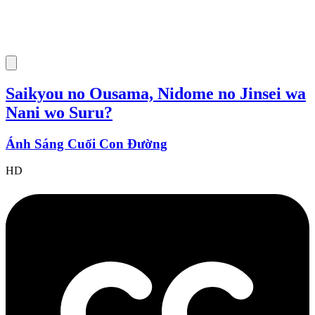
Saikyou no Ousama, Nidome no Jinsei wa
Nani wo Suru?
Ánh Sáng Cuối Con Đường
HD