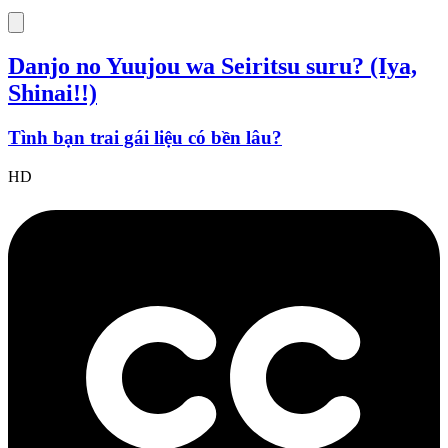
Danjo no Yuujou wa Seiritsu suru? (Iya,
Shinai!!)
Tình bạn trai gái liệu có bền lâu?
HD