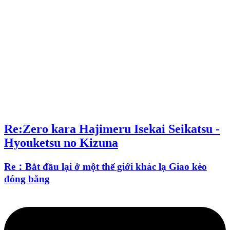
Re:Zero kara Hajimeru Isekai Seikatsu -
Hyouketsu no Kizuna
Re：Bắt đầu lại ở một thế giới khác lạ Giao kèo
đóng băng