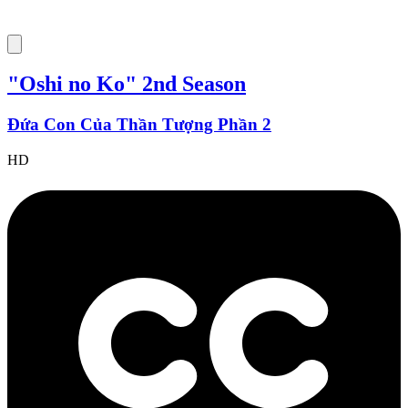
"Oshi no Ko" 2nd Season
Đứa Con Của Thần Tượng Phần 2
HD