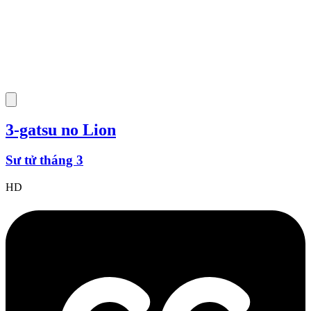
3-gatsu no Lion
Sư tử tháng 3
HD