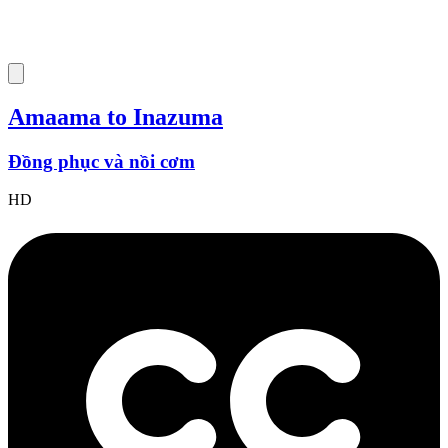
Amaama to Inazuma
Đồng phục và nồi cơm
HD