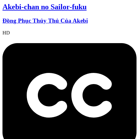
Akebi-chan no Sailor-fuku
Đồng Phục Thủy Thủ Của Akebi
HD